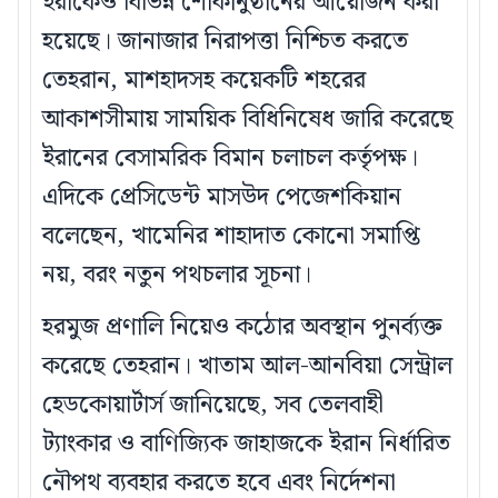
ইরাকেও বিভিন্ন শোকানুষ্ঠানের আয়োজন করা
হয়েছে। জানাজার নিরাপত্তা নিশ্চিত করতে
তেহরান, মাশহাদসহ কয়েকটি শহরের
আকাশসীমায় সাময়িক বিধিনিষেধ জারি করেছে
ইরানের বেসামরিক বিমান চলাচল কর্তৃপক্ষ।
এদিকে প্রেসিডেন্ট মাসউদ পেজেশকিয়ান
বলেছেন, খামেনির শাহাদাত কোনো সমাপ্তি
নয়, বরং নতুন পথচলার সূচনা।
হরমুজ প্রণালি নিয়েও কঠোর অবস্থান পুনর্ব্যক্ত
করেছে তেহরান। খাতাম আল-আনবিয়া সেন্ট্রাল
হেডকোয়ার্টার্স জানিয়েছে, সব তেলবাহী
ট্যাংকার ও বাণিজ্যিক জাহাজকে ইরান নির্ধারিত
নৌপথ ব্যবহার করতে হবে এবং নির্দেশনা