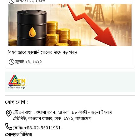
আগস্ট ০৬, ২০২৬
বিশ্ববাজারে জ্বালানি তেলের দামে বড় পতন
জুলাই ২৯, ২০২৬
যোগাযোগ :
এটিএন বাংলা, ওয়াসা ভবন, ২য় তলা, ৯৮ কাজী নজরুল ইসলাম
এভিনিউ, কাওরান বাজার, ঢাকা-১২১৫, বাংলাদেশ
ফোনঃ
+88-02-55011931
সোশ্যাল মিডিয়া