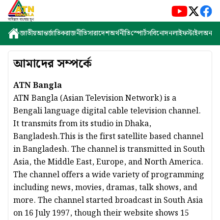
জাতীয়
আন্তর্জাতিক
রাজনীতি
সারাদেশ
অর্থনীতি
স্পোর্টস
বিনোদন
লাইফস্টাইল
অন্যান্
আমাদের সম্পর্কে
ATN Bangla
ATN Bangla (Asian Television Network) is a
Bengali language digital cable television channel.
It transmits from its studio in Dhaka,
Bangladesh.This is the first satellite based channel
in Bangladesh. The channel is transmitted in South
Asia, the Middle East, Europe, and North America.
The channel offers a wide variety of programming
including news, movies, dramas, talk shows, and
more. The channel started broadcast in South Asia
on 16 July 1997, though their website shows 15