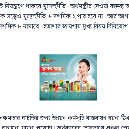
িয়ন্ত্রণে থাকবে মূল্যস্ফীতি। অর্থমন্ত্রীর দেওয়া বক্তব্য
িক সত্ত্বেও মূল্যস্ফীতি ৬ দশমিক ২ পার হবে না। আর আগ
িক ৮ নামাবে। হতাশার জায়গায় মুখ্য বিষয় বিনিয়োগ। অর
সক্ষমতার ঘাটতির জন্য উন্নয়ন কর্মসূচি বাস্তবায়ন হয়না 
 লাগানো যায়না পুরোটা। অর্থবছরের শেষভাগে প্রকল্প শ