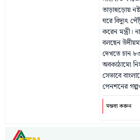
তাড়াহুড়োয় নষ্ট
ঘরে বিদ্যুৎ প
করেন মন্ত্রী। ন
বলছেন উদীয়মা
দেখতে চান ৮৩ 
অবকাঠামো নির্মা
সেভাবে বাংলা
পেনশনের গল্প
মন্তব্য করুন