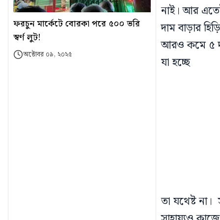
নাই। আর এতেই ন
ফরচুন মার্কেটে বোরকা পরে ৫০০ ভরি
দাম বাড়ার হিড়
স্বর্ণ লুট!
আরও কমে ৫ দশম
অক্টোবর ০৯, ২০২৫
যা হচ্ছে
তা যথেষ্ট না। 
সাহায্যও কাজে