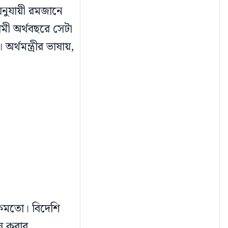
 অনুযায়ী রমজানে
ামী অর্থবছরে সেটা
্থমন্ত্রীর ভাষায়,
ঠিকমতো। বিদেশি
েষ করার