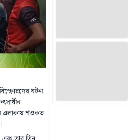
বিস্ফোরণের ঘটনা
কিৎসাধীন
জার এলাকায় শওকত
।
) এবং তার তিন