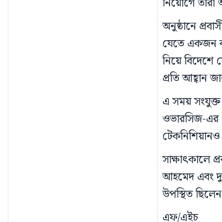
নিয়োগে তারা আ
অনুষ্ঠানে প্রবা
যেতে একজন বা
নিয়ে বিদেশে য
প্রতি আহ্বান জ
এ সময় সংযুক্
ওভারসিজ-এর প্
টেকনিশিয়ানও 
সাক্ষাৎকালে প
আহমেদ এবং দুবাই
উপস্থিত ছিলেন
এফ/এইচ