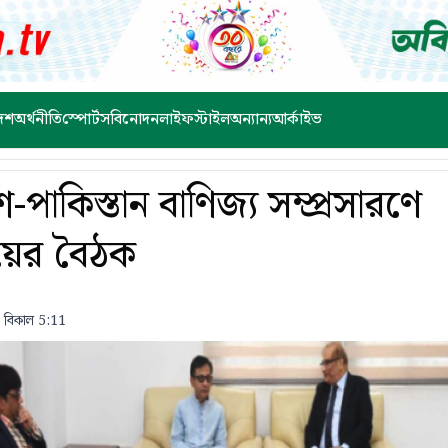
েশ
অর্থনীতি
স্পোর্টস
বিনোদন
লাইফস্টাইল
অন্যান্য
আর্কাইভ
-পাকিস্তান বাণিজ্য সম্প্রসারণে
যায়ের বৈঠক
 বিকাল 5:11