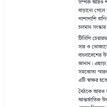
সম্পর্ক আরও শ
বাড়ানো গেলে ন
পাশাপাশি বাণি
চলমান সংস্কার 
টিসিপি চেয়ারম
সার ও ভোজ্যতে
বাংলাদেশের উচ
জানান। এছাড়া 
সমঝোতা স্মারক
এটি স্বাক্ষর 
বৈঠকে আরও জান
আন্তর্জাতিক উ