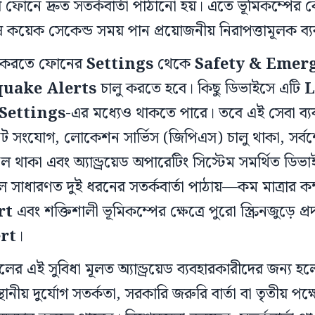
 ফোনে দ্রুত সতর্কবার্তা পাঠানো হয়। এতে ভূমিকম্পের কে
ুষ কয়েক সেকেন্ড সময় পান প্রয়োজনীয় নিরাপত্তামূলক ব্য
লু করতে ফোনের
Settings
থেকে
Safety & Emer
uake Alerts
চালু করতে হবে। কিছু ডিভাইসে এটি
L
Settings
-এর মধ্যেও থাকতে পারে। তবে এই সেবা ব্য
ট সংযোগ, লোকেশন সার্ভিস (জিপিএস) চালু থাকা, সর্বশ
টল থাকা এবং অ্যান্ড্রয়েড অপারেটিং সিস্টেম সমর্থিত ডিভ
 সাধারণত দুই ধরনের সতর্কবার্তা পাঠায়—কম মাত্রার কম্
rt
এবং শক্তিশালী ভূমিকম্পের ক্ষেত্রে পুরো স্ক্রিনজুড়ে প্র
rt
।
লের এই সুবিধা মূলত অ্যান্ড্রয়েড ব্যবহারকারীদের জন্
্থানীয় দুর্যোগ সতর্কতা, সরকারি জরুরি বার্তা বা তৃতীয় পক্