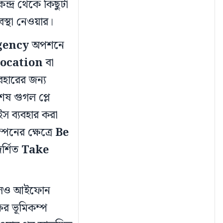
ন্দ্র থেকে কিছুটা
বস্থা নেওয়ার।
gency
অপশনে
ocation
বা
বহারের জন্য
েষ গুগল প্লে
াইস ব্যবহার করা
পনের ক্ষেত্রে
Be
দর্শিত
Take
য হলেও আইফোন
ষের ভূমিকম্প