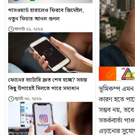
পাসওয়ার্ড হারালেও ফিরবে জিমেইল,
নতুন ফিচার আনল গুগল
আগস্ট ০১, ২০২৬
ফোনের ব্যাটারি দ্রুত শেষ হচ্ছে? সহজ
ভূমিকম্প এমন এক
কিছু উপায়েই মিলতে পারে সমাধান
কারণ হতে পার
জুলাই ৩০, ২০২৬
সম্ভব নয়, তবে
সতর্কবার্তা পা
এড়ানোর সুযোগ তৈ