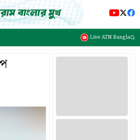
Live ATN Bangla
োপ