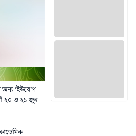
দের জন্য ‘ইউরোপ
ী ২০ ও ২১ জুন
 একাডেমিক