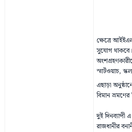
ক্ষেত্রে আইই
সুযোগ থাকবে। 
অংশগ্রহণকারীদ
স্মার্টওয়াচ, স
এছাড়া অনুষ্ঠা
বিমান ভ্রমণের
দুই দিনব্যাপী
রাজধানীর বনানী