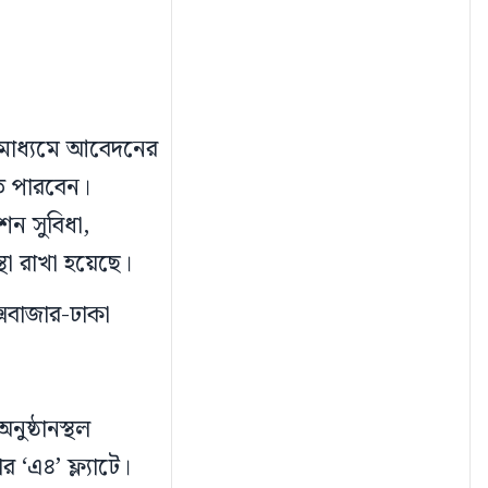
 মাধ্যমে আবেদনের
তে পারবেন।
শন সুবিধা,
্থা রাখা হয়েছে।
্সবাজার-ঢাকা
ুষ্ঠানস্থল
 ‘এ৪’ ফ্ল্যাটে।