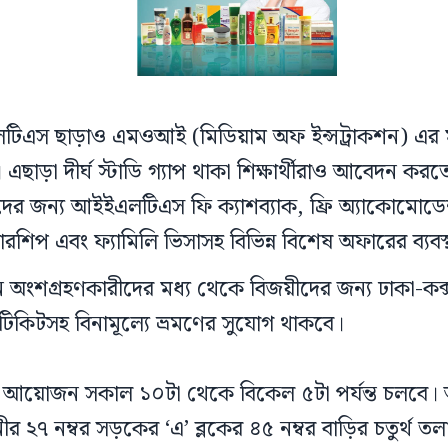
এলটিএস ছাড়াও এমওআই (মিডিয়াম অফ ইন্সট্রাকশন) এর
এছাড়া দীর্ঘ স্টাডি গ্যাপ থাকা শিক্ষার্থীরাও আবেদন কর
ের জন্য আইইএলটিএস ফি ক্যাশব্যাক, ফ্রি অ্যাকোমোডে
্কলারশিপ এবং ফ্যামিলি ভিসাসহ বিভিন্ন বিশেষ অফারের ব্যবস
নে অংশগ্রহণকারীদের মধ্য থেকে বিজয়ীদের জন্য ঢাকা-কক
 টিকিটসহ বিনামূল্যে ভ্রমণের সুযোগ থাকবে।
 এ আয়োজন সকাল ১০টা থেকে বিকেল ৫টা পর্যন্ত চলবে। অন
র ২৭ নম্বর সড়কের ‘এ’ ব্লকের ৪৫ নম্বর বাড়ির চতুর্থ তলার