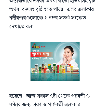
অস্থায়ীভাবে দমকা অথবা ঝড়ো হাওয়াসহ বৃষ্টি
অথবা বজ্রসহ বৃষ্টি হতে পারে। এসব এলাকার
নদীবন্দরগুলোকে ১ নম্বর সতর্ক সংকেত
দেখাতে বলা
হয়েছে। আজ সকাল ৭টা থেকে পরবর্তী ৬
ঘণ্টার জন্য ঢাকা ও পার্শ্ববর্তী এলাকার