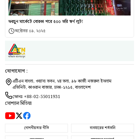
ফরচুন মার্কেটে বোরকা পরে ৫০০ ভরি স্বর্ণ লুট!
অক্টোবর ০৯, ২০২৫
যোগাযোগ :
এটিএন বাংলা, ওয়াসা ভবন, ২য় তলা, ৯৮ কাজী নজরুল ইসলাম
এভিনিউ, কাওরান বাজার, ঢাকা-১২১৫, বাংলাদেশ
ফোনঃ
+88-02-55011931
সোশ্যাল মিডিয়া
গোপনীয়তার নীতি
ব্যবহারের শর্তাবলি