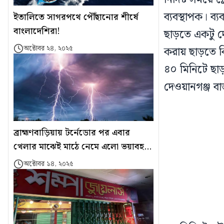
ব্যবস্থাপক। ব্
ইতালিতে সাগরপথে পৌঁছানোর শীর্ষে
বাংলাদেশিরা!
ছাড়তে একটু দে
অক্টোবর ২৪, ২০২৫
করায় ছাড়তে 
৪০ মিনিটে ছা
দেওয়ানগঞ্জ বা
ব্রাহ্মণবাড়িয়ায় টর্নেডোর পর এবার
খেলার মাঝেই মাঠে নেমে এলো ভয়াবহ
বজ্রপাত
অক্টোবর ১৪, ২০২৫