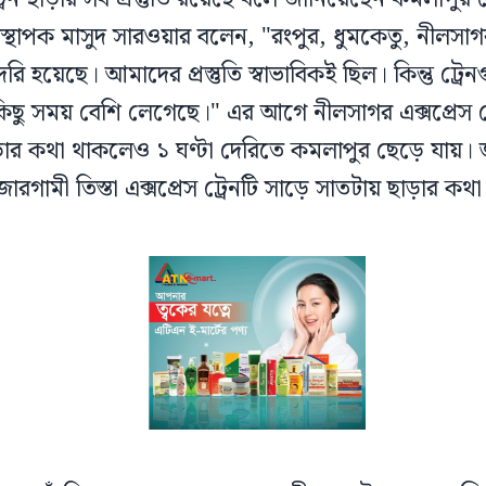
যবস্থাপক মাসুদ সারওয়ার বলেন, "রংপুর, ধুমকেতু, নীলসাগ
রি হয়েছে। আমাদের প্রস্তুতি স্বাভাবিকই ছিল। কিন্তু ট্
কিছু সময় বেশি লেগেছে।" এর আগে নীলসাগর এক্সপ্রেস ট
ড়ার কথা থাকলেও ১ ঘণ্টা দেরিতে কমলাপুর ছেড়ে যায়। 
জারগামী তিস্তা এক্সপ্রেস ট্রেনটি সাড়ে সাতটায় ছাড়ার ক