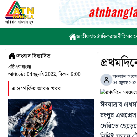
জাতীয়
আন্তর্জাতিক
রাজনীতি
সারাদ
/
সংবাদ বিস্তারিত
প্রথমদি
এটিএন বাংলা
আপডেটঃ
04 জুলাই 2022, বিকাল 6:00
অনলাইন সংরক্
04 জুলাই 202
এ সম্পর্কিত আরও খবর
ঈদযাত্রার প্র
রংপুর এক্সপ্রেস
দেরিতে ছেড়েছ
নির্দিষ্ট সময়