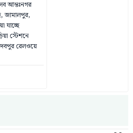
ী সব আন্তঃনগর
হ, জামালপুর,
া যাচ্ছে
িয়া স্টেশনে
য়দেবপুর রেলওয়ে