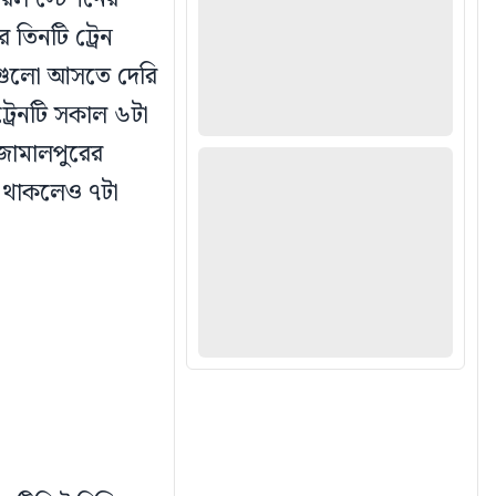
র তিনটি ট্রেন
রেনগুলো আসতে দেরি
্রেনটি সকাল ৬টা
জামালপুরের
থা থাকলেও ৭টা