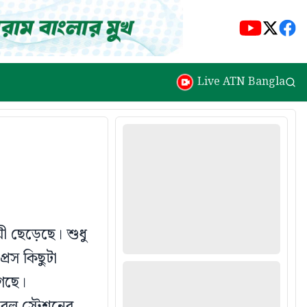
Live ATN Bangla
য়ী ছেড়েছে। শুধু
্রেস কিছুটা
গেছে।
র রেল স্টেশনের