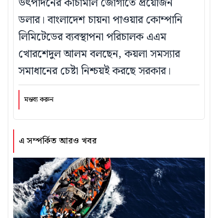
উৎপাদনের কাঁচামাল জোগাতে প্রয়োজন
ডলার। বাংলাদেশ চায়না পাওয়ার কোম্পানি
লিমিটেডের ব্যবস্থাপনা পরিচালক এএম
খোরশেদুল আলম বলছেন, কয়লা সমস্যার
সমাধানের চেষ্টা নিশ্চয়ই করছে সরকার।
মন্তব্য করুন
এ সম্পর্কিত আরও খবর