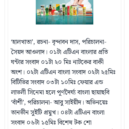
‘হালখাতা’, রচনা- বৃন্দাবন দাস, পরিচালনা-
সৈয়দ আওলাদ। ০১টা এটিএন বাংলার প্রতি
ঘন্টার সংবাদ ০১টা ২০ মিঃ নাটকের বাকী
অংশ। ০২টা এটিএন বাংলা সংবাদ ০২টা ২৫মিঃ
বিটিভির সংবাদ ০৩টা ১০মিঃ ফেয়ার এন্ড
লাভলী সিনেমা হলে পূর্ণদৈর্ঘ্য বাংলা ছায়াছবি
‘বাঁশী’, পরিচালনা- আবু সাইয়ীদ। অভিনয়েঃ
তানভীন সুইটি প্রমুখ। ০৪টা এটিএন বাংলা
সংবাদ ০৬টা ১৫মিঃ বিশেষ টক শো