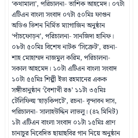
‘কথামালা’, পরিচালনা- তাশিক আহমেদ। ০৭টা
এটিএন বাংলা সংবাদ ০৭টা ৫০মিঃ ফাগুন
অডিও ভিশন নির্মিত ম্যাগাজিন অনুষ্ঠান
‘পাঁচফোড়ন’, পরিচালনা- সানজিদা হানিফ।
০৮টা ৫০মিঃ বিশেষ নাটক ‘সিক্রেট’, রচনা-
শাহ মোহাম্মদ নাজমুল করিম, পরিচালনা-
সকাল আহমেদ। ১০টা এটিএন বাংলা সংবাদ
১০টা ৫৫মিঃ শিল্পী ইভা রহমানের একক
সঙ্গীতানুষ্ঠান ‘বৈশাখী রঙ’ ১১টা ৩৫মিঃ
টেলিফিল্ম ‘হাড়কিপটে’, রচনা- বৃন্দাবন দাস,
পরিচালনা- সালাহউদ্দিন লাভলু। (৪২ মিনিট)
১টা এটিএন বাংলা সংবাদ ০১টা ১৫মিঃ প্রাণ
চানাচুর নিবেদিত ছায়াছবির গান নিয়ে অনুষ্ঠান