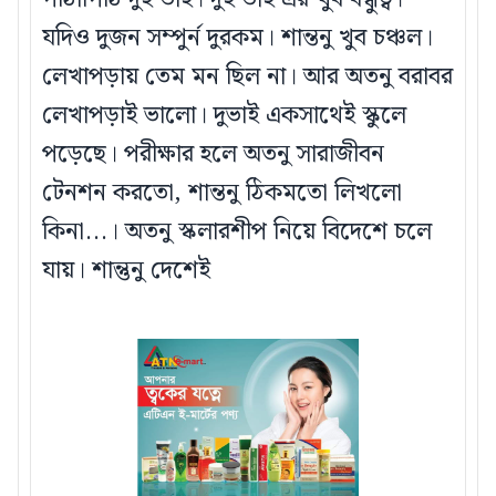
যদিও দুজন সম্পুর্ন দুরকম। শান্তনু খুব চঞ্চল।
লেখাপড়ায় তেম মন ছিল না। আর অতনু বরাবর
লেখাপড়াই ভালো। দুভাই একসাথেই স্কুলে
পড়েছে। পরীক্ষার হলে অতনু সারাজীবন
টেনশন করতো, শান্তনু ঠিকমতো লিখলো
কিনা...। অতনু স্কলারশীপ নিয়ে বিদেশে চলে
যায়। শান্তুনু দেশেই