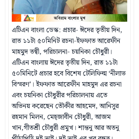
এটিএন বাংলা ডেস্ক: প্রচার- ঈদের তৃতীয় দিন,
রাত ১১টা ৫০মিনিট রচনা-ইফফাত আরেফীন
মাহমুদ তন্বী, পরিচালনা- চয়নিকা চৌধুরী।
এটিএন বাংলায় ঈদের তৃতীয় দিন, রাত ১১টা
৫০মিনিটে প্রচার হবে বিশেষ টেলিফিল্ম ‘নীলাভ
বিস্মরণ’। ইফফাত আরেফীন মাহমুদ এর রচনা
এবং চয়নিকা চৌধুরীর পরিচালনায় এতে
অভিনয় করেছেন তৌকীর আহমেদ, আনিসুর
রহমান মিলন, মেহ্জাবীন চৌধুরী, আজম
খান,গীতশ্রী চৌধুরী প্রমুখ। শান্তনু আর অতনু
পীঠাপিঠি দুই ভাই। দুই ভাই এর খুব বন্ধুত্ব।